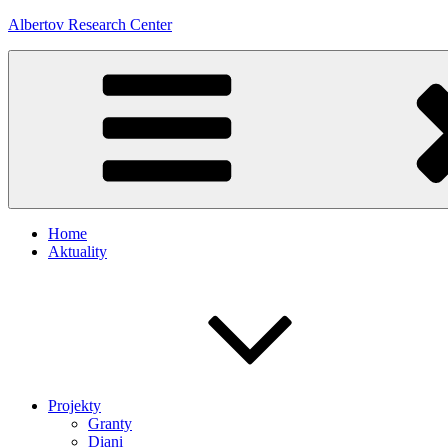
Přejít
Albertov Research Center
k
obsahu
webu
Home
Aktuality
Projekty
Granty
Diani