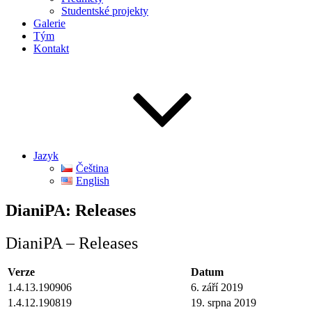
Studentské projekty
Galerie
Tým
Kontakt
Jazyk
Čeština
English
DianiPA: Releases
DianiPA – Releases
Verze
Datum
1.4.13.190906
6. září 2019
1.4.12.190819
19. srpna 2019